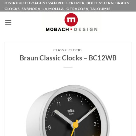
Ga
DISTRIBUTEUR/AGENT VAN ROLF CREMER, BOLTENSTERN, BRAUN
CLOCKS, FABNORA, LA MOLLLA , OTRACOSA, TALOUMIS
naar
inhoud
CLASSIC CLOCKS
Braun Classic Clocks – BC12WB