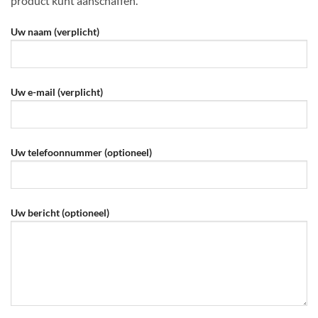
product kunt aanschaffen.
Uw naam (verplicht)
Uw e-mail (verplicht)
Uw telefoonnummer (optioneel)
Gelieve dit veld leeg te laten.
Uw bericht (optioneel)