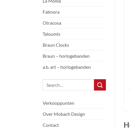
La Mollla
Fabnora
Otracosa
Taloumis
Braun Clocks
Braun – horlogebanden
a.b. art – horlogebanden
Verkooppunten
Over Mobach Design
H
Contact