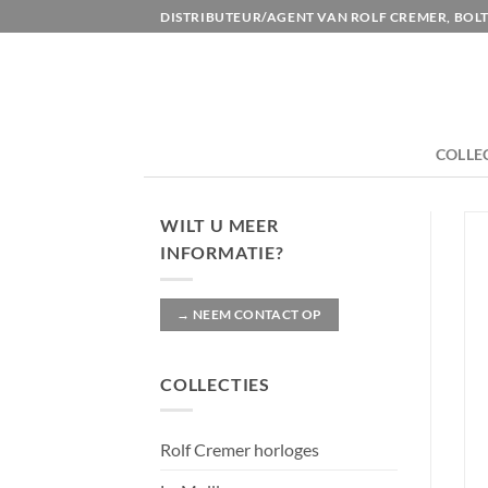
Ga
DISTRIBUTEUR/AGENT VAN ROLF CREMER, BOLT
naar
inhoud
COLLE
WILT U MEER
INFORMATIE?
→ NEEM CONTACT OP
COLLECTIES
Rolf Cremer horloges