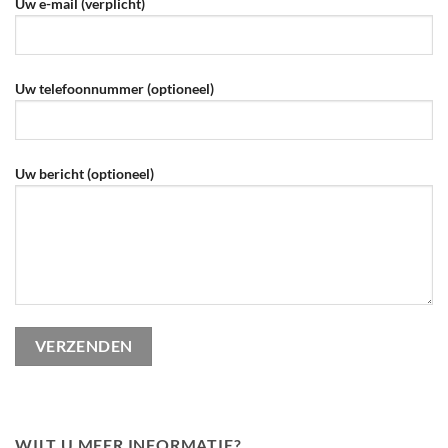
Uw e-mail (verplicht)
Uw telefoonnummer (optioneel)
Gelieve dit veld leeg te laten.
Uw bericht (optioneel)
WILT U MEER INFORMATIE?