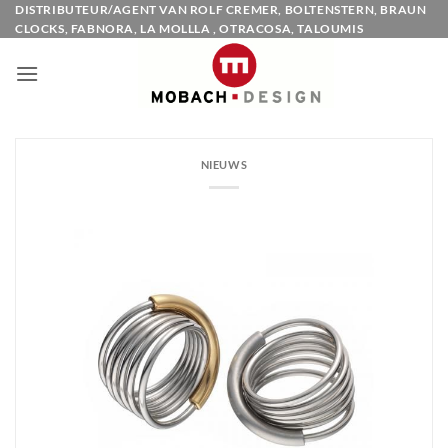
Ga
DISTRIBUTEUR/AGENT VAN ROLF CREMER, BOLTENSTERN, BRAUN
CLOCKS, FABNORA, LA MOLLLA , OTRACOSA, TALOUMIS
naar
inhoud
NIEUWS