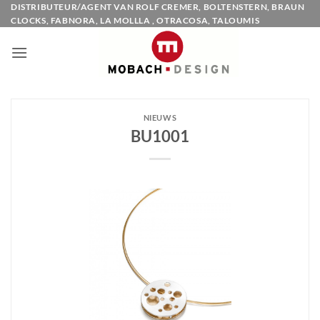
Ga
DISTRIBUTEUR/AGENT VAN ROLF CREMER, BOLTENSTERN, BRAUN
CLOCKS, FABNORA, LA MOLLLA , OTRACOSA, TALOUMIS
naar
inhoud
NIEUWS
BU1001