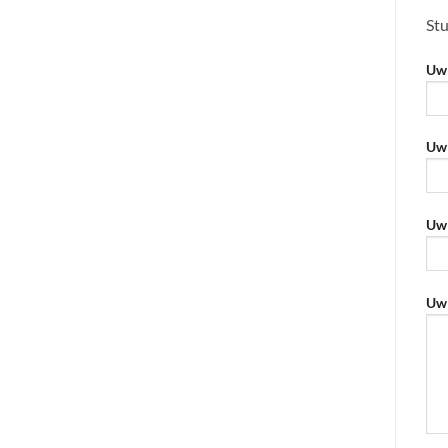
Stu
Uw 
Uw 
Uw 
Geli
Uw 