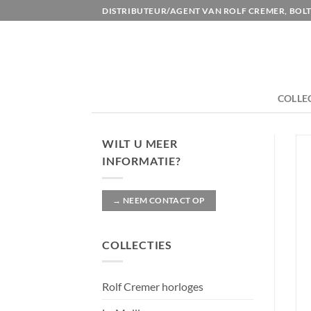
Ga
DISTRIBUTEUR/AGENT VAN ROLF CREMER, BOLT
naar
inhoud
COLLE
WILT U MEER
INFORMATIE?
→ NEEM CONTACT OP
COLLECTIES
Rolf Cremer horloges