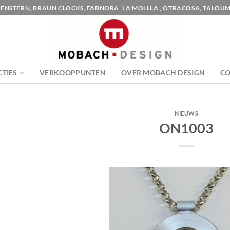
ENSTERN, BRAUN CLOCKS, FABNORA, LA MOLLLA , OTRACOSA, TALOUM
CTIES
VERKOOPPUNTEN
OVER MOBACH DESIGN
C
NIEUWS
ON1003