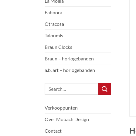
La Mollla
Fabnora
Otracosa
Taloumis
Braun Clocks
Braun – horlogebanden
a.b. art – horlogebanden
Verkooppunten
Over Mobach Design
H
Contact