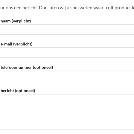
ur ons een bericht. Dan laten wij u snel weten waar u dit product 
naam (verplicht)
e-mail (verplicht)
telefoonnummer (optioneel)
eve dit veld leeg te laten.
bericht (optioneel)