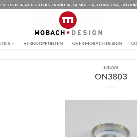
ENSTERN, BRAUN CLOCKS, FABNORA, LA MOLLLA , OTRACOSA, TALOUM
CTIES
VERKOOPPUNTEN
OVER MOBACH DESIGN
C
NIEUWS
ON3803