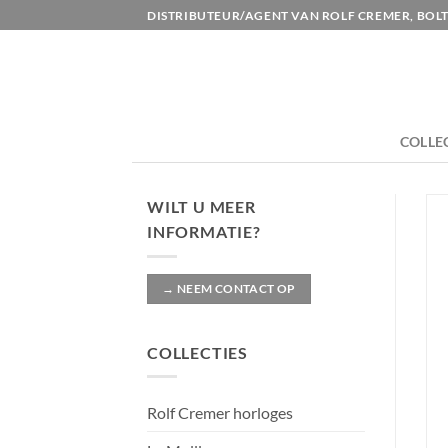
Ga
DISTRIBUTEUR/AGENT VAN ROLF CREMER, BOLT
naar
inhoud
COLLE
WILT U MEER
INFORMATIE?
→ NEEM CONTACT OP
COLLECTIES
Rolf Cremer horloges