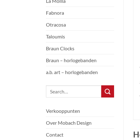
La Mollla
Fabnora
Otracosa
Taloumis
Braun Clocks
Braun – horlogebanden
a.b. art – horlogebanden
Verkooppunten
Over Mobach Design
H
Contact