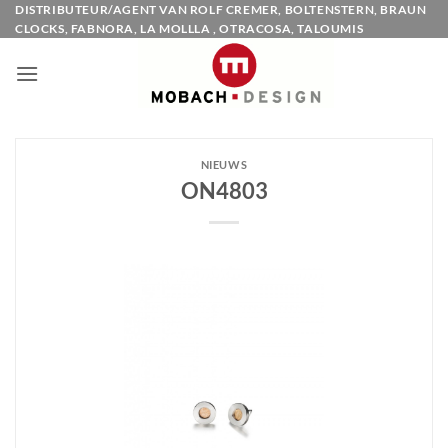
Ga
DISTRIBUTEUR/AGENT VAN ROLF CREMER, BOLTENSTERN, BRAUN
CLOCKS, FABNORA, LA MOLLLA , OTRACOSA, TALOUMIS
naar
inhoud
NIEUWS
ON4803