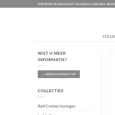
Ga
DISTRIBUTEUR/AGENT VAN ROLF CREMER, BOLT
naar
inhoud
COLLE
WILT U MEER
INFORMATIE?
→ NEEM CONTACT OP
COLLECTIES
Rolf Cremer horloges