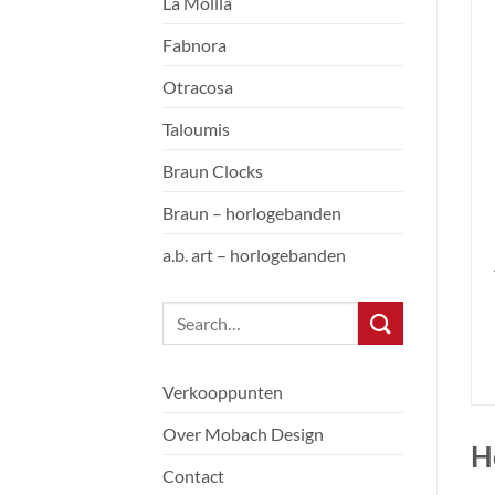
La Mollla
Fabnora
Otracosa
Taloumis
Braun Clocks
Braun – horlogebanden
a.b. art – horlogebanden
Verkooppunten
Over Mobach Design
H
Contact