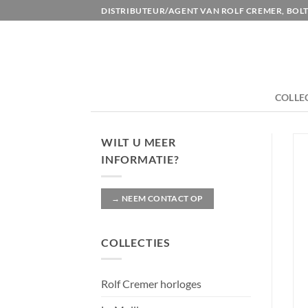
Ga
DISTRIBUTEUR/AGENT VAN ROLF CREMER, BOLT
naar
inhoud
COLLE
WILT U MEER
INFORMATIE?
→ NEEM CONTACT OP
COLLECTIES
Rolf Cremer horloges