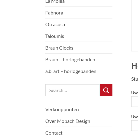
La Mollla
Fabnora
Otracosa
Taloumis
Braun Clocks
Braun – horlogebanden
H
a.b. art – horlogebanden
Stu
Uw 
Verkooppunten
Uw 
Over Mobach Design
Contact