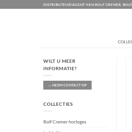
Ga
DISTRIBUTEUR/AGENT VAN ROLF CREMER, BOLT
naar
inhoud
COLLE
WILT U MEER
INFORMATIE?
→ NEEM CONTACT OP
COLLECTIES
Rolf Cremer horloges