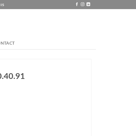
IS
ONTACT
0.40.91