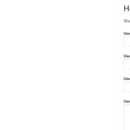
H
Stu
Uw 
Uw 
Uw 
Geli
Uw 