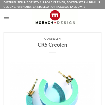
Ga
DISTRIBUTEUR/AGENT VAN ROLF CREMER, BOLTENSTERN, BRAUN
CLOCKS, FABNORA, LA MOLLLA , OTRACOSA, TALOUMIS
naar
inhoud
OORBELLEN
CR5 Creolen